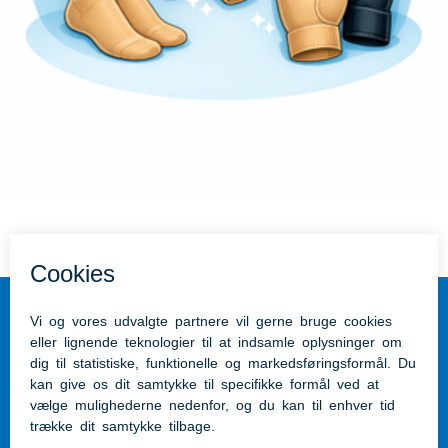
Tilgængelighedserklæring
Hjælpemidler Hærvejshuset
Vestergade 14, 6230 i Rødekro