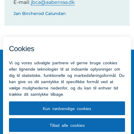
E-mail:
jbca@aabenraa.dk
Jan Bircherod Calundan
Tilgængelighedserklæring
Hjælpemidler Hærvejshuset
Vestergade 14, 6230 i Rødekro
hjaelpemiddelhuset@aabenraa.dk
THS - Tale Høre Syn
Plantagevej 4, Bov, 6330 Padborg