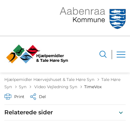
Hjælpemidler Hærvejshuset & Tale Høre Syn
Tale Høre
Tilbage til
Syn
Syn
Video Vejledning Syn
TimeVox
Print
Del
Relaterede sider