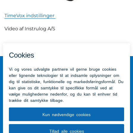
TimeVox indstillinger
Video af Instrulog A/S
Tilgængelighedserklæring
Hjælpemidler Hærvejshuset
Vestergade 14, 6230 i Rødekro
hjaelpemiddelhuset@aabenraa.dk
THS - Tale Høre Syn